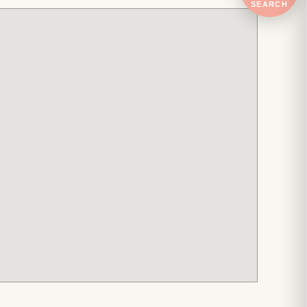
SEARCH
件
検
索
を
開
く