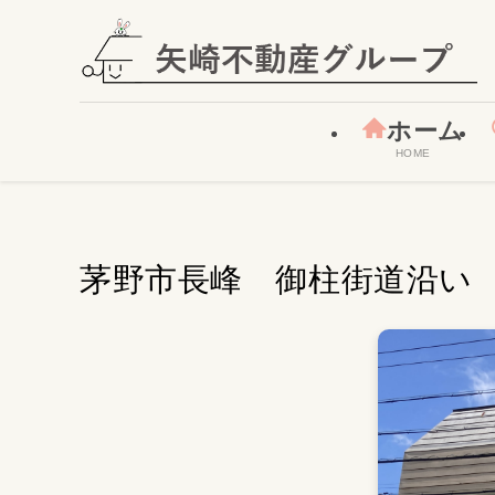
ホーム
HOME
茅野市長峰 御柱街道沿い