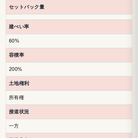
セットバック量
建ぺい率
60%
容積率
200%
土地権利
所有権
接道状況
一方