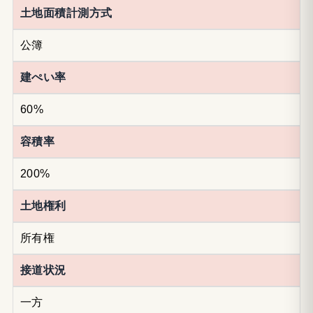
土地面積計測方式
公簿
建ぺい率
60%
容積率
200%
土地権利
所有権
接道状況
一方