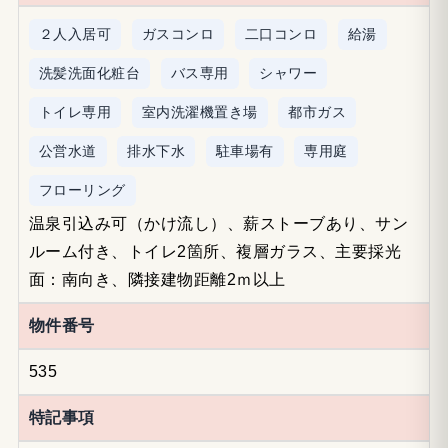
２人入居可
ガスコンロ
二口コンロ
給湯
洗髪洗面化粧台
バス専用
シャワー
トイレ専用
室内洗濯機置き場
都市ガス
公営水道
排水下水
駐車場有
専用庭
フローリング
温泉引込み可（かけ流し）、薪ストーブあり、サン
ルーム付き、トイレ2箇所、複層ガラス、主要採光
面：南向き、隣接建物距離2ｍ以上
物件番号
535
特記事項