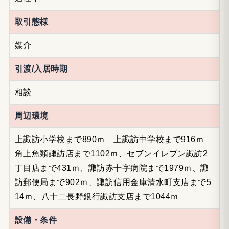
取引態様
媒介
引渡/入居時期
相談
周辺環境
上諏訪小学校まで890ｍ 上諏訪中学校まで916ｍ
角上魚類諏訪店まで1102ｍ、セブンイレブン諏訪2
丁目店まで431ｍ、諏訪赤十字病院まで1979ｍ、諏
訪郵便局まで902ｍ、諏訪信用金庫清水町支店まで5
14ｍ、八十二長野銀行諏訪支店まで1044ｍ
設備・条件